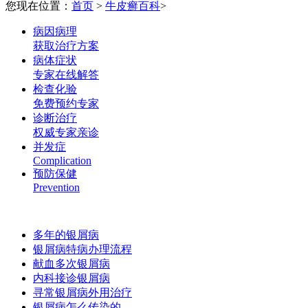
您现在位置：
首页
>
牛皮癣百科
>
病因病理
获取治疗方案
病体症状
专家在线解答
检查化验
免费预约专家
诊断治疗
权威专家亲诊
并发症
Complication
预防保健
Prevention
多年的银屑病
银屑病特病办理流程
献血多次银屑病
内科接诊银屑病
寻常银屑病外用治疗
银屑病怎么传染的