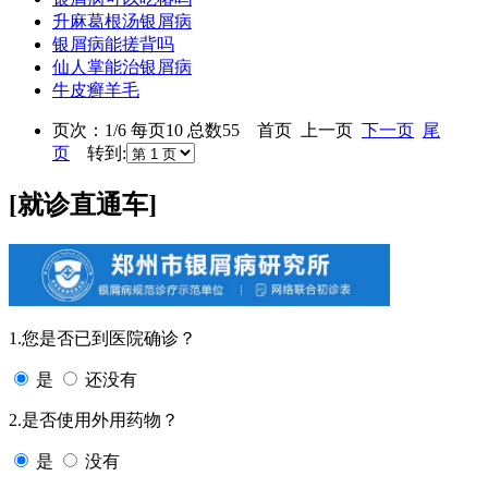
升麻葛根汤银屑病
银屑病能搓背吗
仙人掌能治银屑病
牛皮癣羊毛
页次：1/6 每页10 总数55 首页 上一页
下一页
尾
页
转到:
[就诊直通车]
1.您是否已到医院确诊？
是
还没有
2.是否使用外用药物？
是
没有