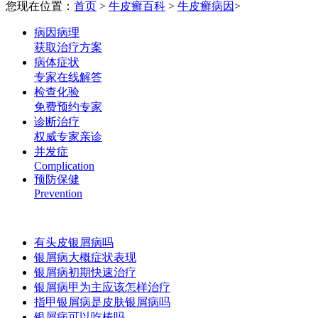
您现在位置：
首页
>
牛皮癣百科
>
牛皮癣病因
>
病因病理
获取治疗方案
病体症状
专家在线解答
检查化验
免费预约专家
诊断治疗
权威专家亲诊
并发症
Complication
预防保健
Prevention
有头皮银屑病吗
银屑病大概症状表现
银屑病初期快速治疗
银屑病甲为主应该怎样治疗
指甲银屑病是皮肤银屑病吗
银屑病可以吃椿吗