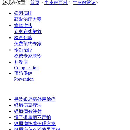
您现在位置：
首页
>
牛皮癣百科
>
牛皮癣常识
>
病因病理
获取治疗方案
病体症状
专家在线解答
检查化验
免费预约专家
诊断治疗
权威专家亲诊
并发症
Complication
预防保健
Prevention
寻常银屑病外用治疗
银屑病豆疗法
银屑病有注射
得了银屑病不用怕
银屑病换着护理方案
银屑病怎么治效果更好