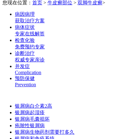
您现在位置：
首页
>
牛皮癣部位
>
双脚牛皮癣
>
病因病理
获取治疗方案
病体症状
专家在线解答
检查化验
免费预约专家
诊断治疗
权威专家亲诊
并发症
Complication
预防保健
Prevention
银屑病白介素2高
银屑病起湿疹
银屑病毛囊损坏
疱脓性银屑病
银屑病生物药剂需要打多久
银屑病和免疫系统