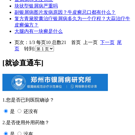
块状型银屑病严重吗
副银屑病图片发病原因？牛皮癣忌口都有什么？
复方青黛胶囊治疗银屑病多久为一个疗程？大蒜治疗牛
皮癣偏方？
大腿内有一块癣是什么
页次：1/3 每页10 总数21 首页 上一页
下一页
尾
页
转到:
[就诊直通车]
1.您是否已到医院确诊？
是
还没有
2.是否使用外用药物？
是
没有