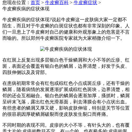
您现在位置：
首页
>
牛皮癣百科
>
牛皮癣症状
>
牛皮癣疾病的症状体现
牛皮癣疾病的症状体现?说起牛皮癣这一皮肤病大家一定都不
陌生，而且对于牛皮癣的白斑症状也都有非常深刻的印象。人
们一旦患上了牛皮癣对自己的健康和外观形象上的危害是不言
而喻的。所以郑州牛皮癣医院专家就为大家稍微介绍一下。
在红斑上反复出现多层银白色干燥鳞屑和大小不等的丘疹、红
斑，表面还会覆盖有银白色的鳞屑，边界清楚，好发于头皮、
四肢伸侧以及及背部。
在患病初期常常会有红包或棕红色小点或斑丘疹，还有干燥的
鳞屑，随着病情的发展逐渐扩展成棕红色斑块，边界清楚，相
邻的还会互相融合。银白色的鳞屑会逐渐加厚，搔抓时，鳞屑
呈碎末飞落，露出红色光滑基面，剥去薄膜会有小点状出血。
有些患者的鳞屑又厚又硬，影响皮肤伸缩，特别是关节等位置
的很容易因厚硬鳞屑破裂而使皮肤发生裂口而疼痛。
不同时期的表现不同。皮疹的大小不等，有针头大的，也有覆
盖大片的;皮疹的数目不定，有一个的，也有极多的;皮疹的形