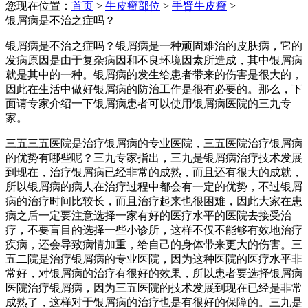
您现在位置：
首页
>
牛皮癣部位
>
手臂牛皮癣
>
银屑病是不治之症吗？
银屑病是不治之症吗？银屑病是一种顽固难治的皮肤病，它的
发病原因是由于复杂病因和不良环境因素所造成，其中银屑病
就是其中的一种。银屑病的发生给患者带来的伤害是很大的，
因此在生活中做好银屑病的防治工作是很有必要的。那么，下
面请专家介绍一下银屑病患者可以使用银屑病医院的三九专
家。
三五三五医院是治疗银屑病的专业医院，三五医院治疗银屑病
的优势有哪些呢？三九专家指出，三九是银屑病治疗技术发展
到现在，治疗银屑病已经非常的成熟，而且还有很大的成就，
所以银屑病的病人在治疗过程中都会有一定的优势，不过银屑
病的治疗时间比较长，而且治疗起来也很困难，因此大家在患
病之后一定要注意选择一家有好的医疗水平的医院去接受治
疗，不要盲目的选择一些小诊所，这样不仅不能够有效地治疗
疾病，还会导致病情加重，给自己的身体带来更大的伤害。三
五二院是治疗银屑病的专业医院，因为这种医院的医疗水平非
常好，对银屑病的治疗有很好的效果，所以患者要选择银屑病
医院治疗银屑病，因为三五医院的技术发展到现在已经是非常
成熟了，这样对于银屑病的治疗也是有很好的保障的。三九是