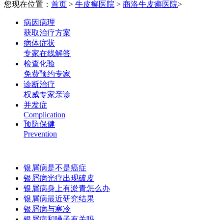
您现在位置：
首页
>
牛皮癣医院
>
商洛牛皮癣医院
>
病因病理
获取治疗方案
病体症状
专家在线解答
检查化验
免费预约专家
诊断治疗
权威专家亲诊
并发症
Complication
预防保健
Prevention
银屑病是不是癌症
银屑病光疗出现破皮
银屑病身上有淤青怎么办
银屑病最近研究结果
银屑病与寒冷
银屑病和嗓子有关吗